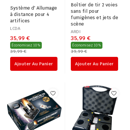
Boîtier de tir 2 voies
Système d' Allumage
sans fil pour
à distance pour 4
fumigènes et jets de
artifices
scène
LCDA
ARDI
35,99 €
35,99 €
Prix
Prix
Économisez 10%
Économisez 10%
39,99 €
39,99 €
régulier
régulier
Ajouter Au Panier
Ajouter Au Panier