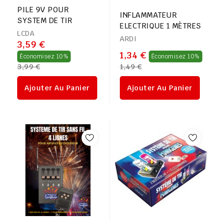
PILE 9V POUR
INFLAMMATEUR
SYSTEM DE TIR
ELECTRIQUE 1 MÈTRES
LCDA
ARDI
3,59 €
Prix
Prix
1,34 €
Économisez 10%
Économisez 10%
3,99 €
1,49 €
régulier
régu
Ajouter Au Panier
Ajouter Au Panier