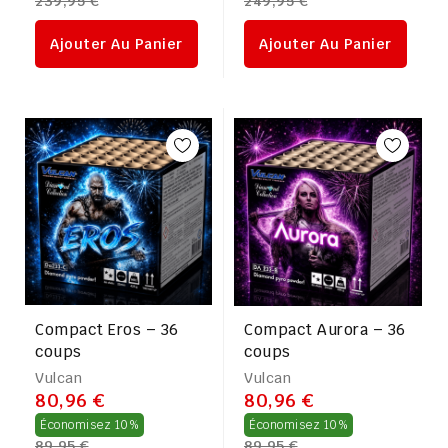
239,95 €
249,95 €
régulier
régulier
Ajouter Au Panier
Ajouter Au Panier
Compact Eros – 36
Compact Aurora – 36
coups
coups
Vulcan
Vulcan
80,96 €
80,96 €
Prix
Prix
Économisez 10%
Économisez 10%
89,95 €
89,95 €