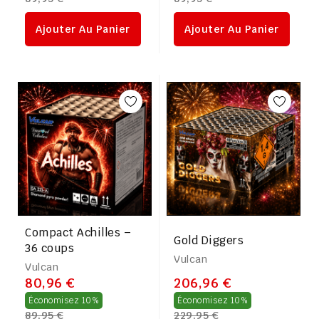
régulier
régulier
Ajouter Au Panier
Ajouter Au Panier
Compact Achilles –
Gold Diggers
36 coups
Vulcan
Vulcan
80,96 €
206,96 €
Prix
Prix
Économisez 10%
Économisez 10%
89,95 €
229,95 €