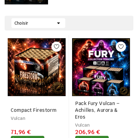

Choisir
Pack Fury Vulcan –
Compact Firestorm
Achilles, Aurora &
Eros
Vulcan
Vulcan
71,96 €
206,96 €