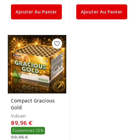
régulier
régulier
Ajouter Au Panier
Ajouter Au Panier
Compact Gracious
Gold
Vulcan
89,96 €
Prix
Économisez 10%
99,95 €