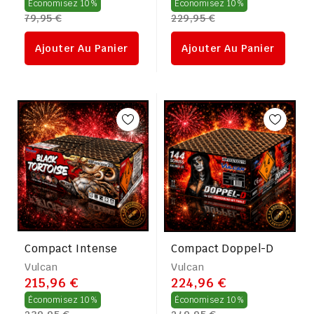
Prix
Prix
Économisez 10%
Économisez 10%
79,95 €
229,95 €
régulier
régulier
Ajouter Au Panier
Ajouter Au Panier
Compact Intense
Compact Doppel-D
Vulcan
Vulcan
215,96 €
224,96 €
Prix
Prix
Économisez 10%
Économisez 10%