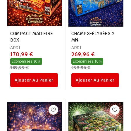
COMPACT MAD FIRE
CHAMPS-ÉLYSÉES 2
BOX
MN
ARDI
ARDI
170,99 €
269,96 €
Prix
Prix
Économisez 10%
Économisez 10%
189,99 €
299,95 €
régulier
régulier
Ajouter Au Panier
Ajouter Au Panier