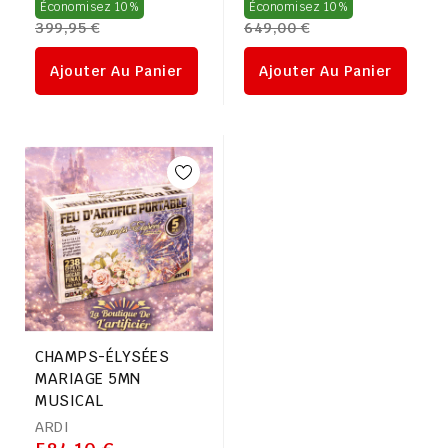
Prix
Prix
Économisez 10%
Économisez 10%
399,95 €
649,00 €
régulier
régulier
Ajouter Au Panier
Ajouter Au Panier
CHAMPS-ÉLYSÉES
MARIAGE 5MN
MUSICAL
ARDI