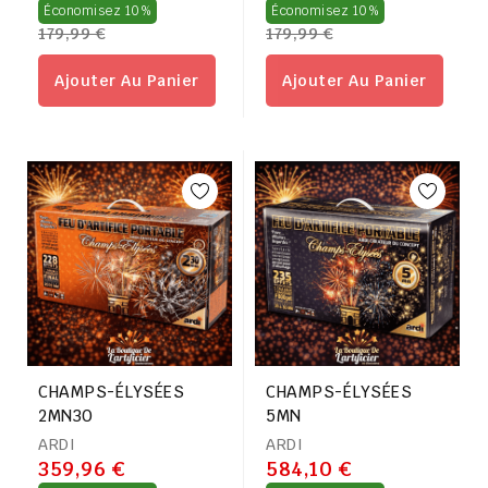
Prix
Prix
Économisez 10%
Économisez 10%
179,99 €
179,99 €
régulier
régulier
Ajouter Au Panier
Ajouter Au Panier
CHAMPS-ÉLYSÉES
CHAMPS-ÉLYSÉES
2MN30
5MN
ARDI
ARDI
359,96 €
584,10 €