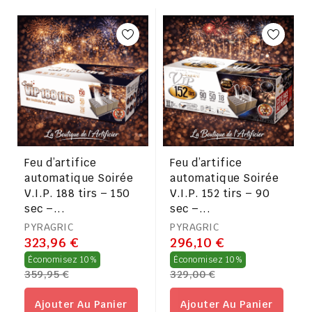
Feu d’artifice
Feu d’artifice
automatique Soirée
automatique Soirée
V.I.P. 188 tirs – 150
V.I.P. 152 tirs – 90
sec –...
sec –...
PYRAGRIC
PYRAGRIC
323,96 €
296,10 €
Prix
Prix
Économisez 10%
Économisez 10%
359,95 €
329,00 €
régulier
régulier
Ajouter Au Panier
Ajouter Au Panier