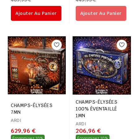
409,95 €
449,95 €
régulier
régulier
Ajouter Au Panier
Ajouter Au Panier
CHAMPS-ÉLYSÉES
CHAMPS-ÉLYSÉES
100% ÉVENTAILLÉ
7MN
1MN
ARDI
ARDI
629,96 €
206,96 €
Prix
Prix
Économisez 10%
Économisez 10%