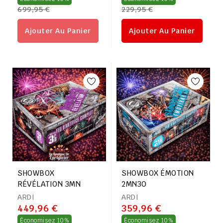
699,95 €
229,95 €
régulier
régulier
Ajouter Au Panier
Ajouter Au Panier
SHOWBOX
SHOWBOX ÉMOTION
RÉVÉLATION 3MN
2MN30
ARDI
ARDI
449,96 €
359,96 €
Prix
Prix
Économisez 10%
Économisez 10%