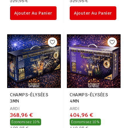
229,95 €
329,95 €
régulier
régulier
Ajouter Au Panier
Ajouter Au Panier
CHAMPS-ÉLYSÉES
CHAMPS-ÉLYSÉES
3MN
4MN
ARDI
ARDI
368,96 €
404,96 €
Prix
Prix
Économisez 10%
Économisez 10%