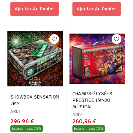
régulier
régulier
Ajouter Au Panier
Ajouter Au Panier
CHAMPS-ÉLYSÉES
SHOWBOX SENSATION
PRESTIGE 1MN30
2MN
MUSICAL
ARDI
ARDI
296,96 €
260,96 €
Prix
Prix
Économisez 10%
Économisez 10%