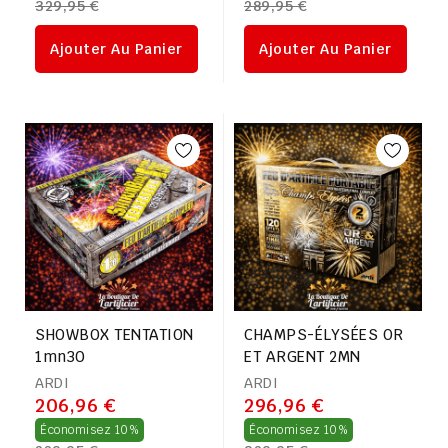
329,95 €
289,95 €
régulier
régulier
Ajouter Au Panier
Ajouter Au Panier
SHOWBOX TENTATION
CHAMPS-ÉLYSÉES OR
1mn30
ET ARGENT 2MN
ARDI
ARDI
206,96 €
296,96 €
Prix
Prix
Économisez 10%
Économisez 10%