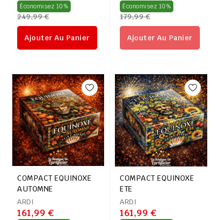
Prix
Prix
Économisez 10%
Économisez 10%
249,99 €
179,99 €
régulier
régulier
Ajouter Au Panier
Ajouter Au Panier
COMPACT EQUINOXE
COMPACT EQUINOXE
AUTOMNE
ETE
ARDI
ARDI
161,99 €
161,99 €