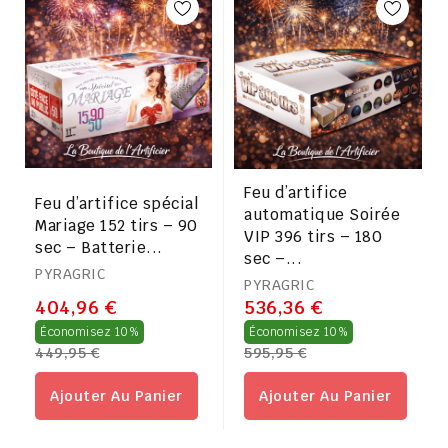
Feu d’artifice
Feu d’artifice spécial
automatique Soirée
Mariage 152 tirs – 90
VIP 396 tirs – 180
sec – Batterie...
sec –...
PYRAGRIC
PYRAGRIC
404,96 €
536,36 €
Prix
Prix
Économisez 10%
Économisez 10%
449,95 €
595,95 €
régulier
régulier
Ajouter Au Panier
Ajouter Au Panier