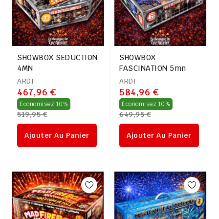
SHOWBOX SEDUCTION
SHOWBOX
4MN
FASCINATION 5mn
ARDI
ARDI
467,96 €
584,96 €
Prix
Prix
Économisez 10%
Économisez 10%
519,95 €
649,95 €
régulier
régulier
Ajouter Au Panier
Ajouter Au Panier