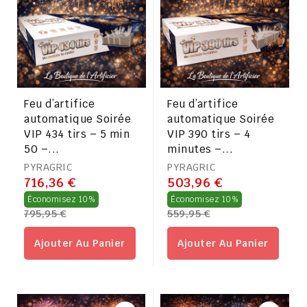
Feu d’artifice
Feu d’artifice
automatique Soirée
automatique Soirée
VIP 434 tirs – 5 min
VIP 390 tirs – 4
50 –...
minutes –...
PYRAGRIC
PYRAGRIC
716,36 €
503,96 €
Prix
Prix
Économisez 10%
Économisez 10%
795,95 €
559,95 €
régulier
régulier
Ajouter Au Panier
Ajouter Au Panier