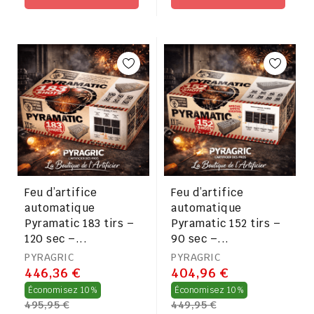
Feu d’artifice
Feu d’artifice
automatique
automatique
Pyramatic 183 tirs –
Pyramatic 152 tirs –
120 sec –...
90 sec –...
PYRAGRIC
PYRAGRIC
446,36 €
404,96 €
Prix
Prix
Économisez 10%
Économisez 10%
495,95 €
449,95 €