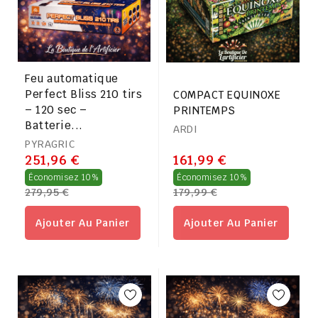
Feu automatique
Perfect Bliss 210 tirs
COMPACT EQUINOXE
– 120 sec –
PRINTEMPS
Batterie...
ARDI
PYRAGRIC
251,96 €
161,99 €
Prix
Prix
Économisez 10%
Économisez 10%
279,95 €
179,99 €
régulier
régulier
Ajouter Au Panier
Ajouter Au Panier