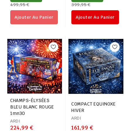
499,95 €
399,95 €
régulier
régulier
Ajouter Au Panier
Ajouter Au Panier
CHAMPS-ÉLYSÉES
COMPACT EQUINOXE
BLEU BLANC ROUGE
HIVER
1mn30
ARDI
ARDI
224,99 €
161,99 €