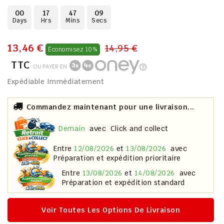
00
17
47
08
Days
Hrs
Mins
Secs
13,46 €
14,95 €
Économisez 10%
TTC
OU PAYER EN
Expédiable Immédiatement
Commandez maintenant pour une livraison...
demain
avec
Click and collect
entre
12/08/2026
et
13/08/2026
avec
Préparation et expédition prioritaire
entre
13/08/2026
et
14/08/2026
avec
Préparation et expédition standard
Voir Toutes Les Options De Livraison