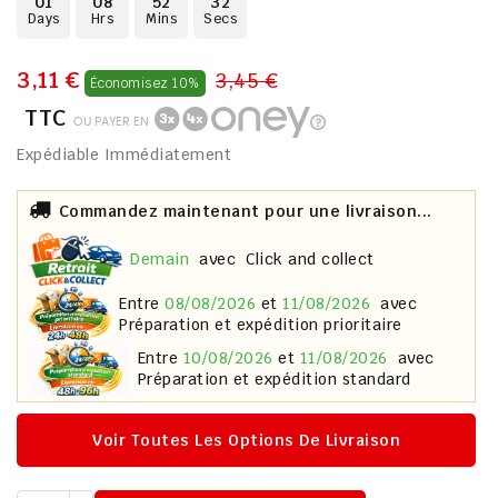
01
08
52
31
Days
Hrs
Mins
Secs
3,11 €
3,45 €
Économisez 10%
TTC
OU PAYER EN
Expédiable Immédiatement
Commandez maintenant pour une livraison...
demain
avec
Click and collect
entre
08/08/2026
et
11/08/2026
avec
Préparation et expédition prioritaire
entre
10/08/2026
et
11/08/2026
avec
Préparation et expédition standard
Voir Toutes Les Options De Livraison