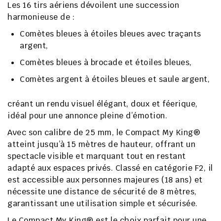
Les
16 tirs aériens
dévoilent une succession
harmonieuse de :
Comètes bleues à étoiles bleues avec traçants
argent
,
Comètes bleues à brocade et étoiles bleues
,
Comètes argent à étoiles bleues et saule argent
,
créant un rendu visuel élégant, doux et féerique,
idéal pour une
annonce pleine d’émotion
.
Avec son
calibre de 25 mm
, le
Compact My King®
atteint jusqu’à
15 mètres de hauteur
, offrant un
spectacle visible et marquant tout en restant
adapté aux espaces privés
. Classé en
catégorie F2
, il
est accessible aux
personnes majeures (18 ans)
et
nécessite une
distance de sécurité de 8 mètres
,
garantissant une utilisation simple et sécurisée.
Le
Compact My King®
est le choix parfait pour une