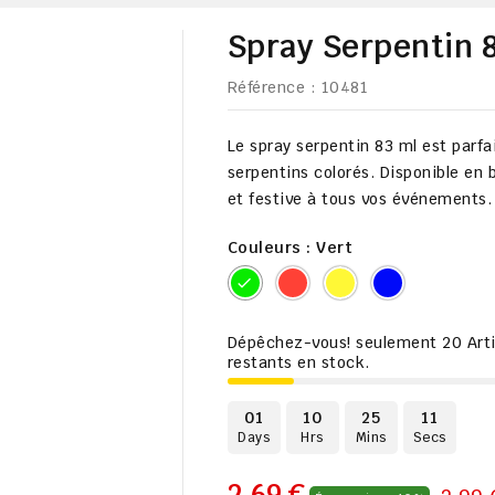
Spray Serpentin 
Référence
: 10481
Le
spray serpentin 83 ml
est parfa
serpentins colorés. Disponible en
et festive à tous vos événements.
Couleurs : Vert
Vert
Rouge
Jaune
Bleu
Dépêchez-vous! seulement
20
Art
restants en stock.
01
10
25
10
Days
Hrs
Mins
Secs
2,69 €