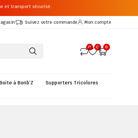
me et transport sécurisé.
magasin
Suivez votre commande
Mon compte
0
0
0
Boite à Bonb'Z
Supporters Tricolores
Cadeaux