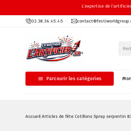
L’expertise de l’artific
02.38.36.45.45
contact@festiworldgroup

Parcourir les catégories
Mon
Accueil
Articles de fête
Cotillons
Spray serpentin 8