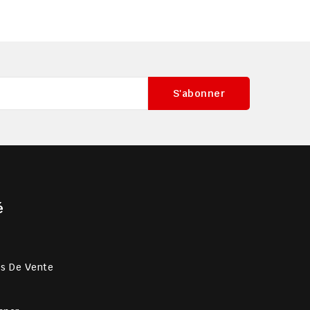
é
es De Vente