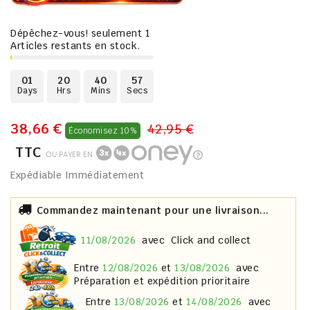
Dépêchez-vous! seulement
1
Articles restants en stock.
01
20
40
57
Days
Hrs
Mins
Secs
38,66 €
42,95 €
Économisez 10%
TTC
OU PAYER EN
Expédiable Immédiatement
Commandez maintenant pour une livraison...
11/08/2026
avec
Click and collect
entre
12/08/2026
et
13/08/2026
avec
Préparation et expédition prioritaire
entre
13/08/2026
et
14/08/2026
avec