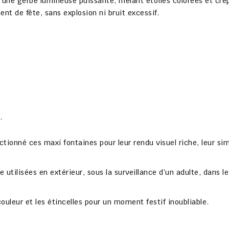
l une
gerbe lumineuse puissante
, mêlant
étoiles colorées et cré
t de fête, sans explosion ni bruit excessif.
.
ectionné ces
maxi fontaines
pour leur rendu visuel riche, leur si
re utilisées
en extérieur
, sous la
surveillance d’un adulte
, dans l
la couleur et les étincelles pour un moment festif inoubliable.