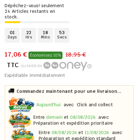
Dépêchez-vous! seulement
24
Articles restants en
stock.
01
22
18
53
Days
Hrs
Mins
Secs
17,06 €
18,95 €
Économisez 10%
TTC
OU PAYER EN
Expédiable Immédiatement
Commandez maintenant pour une livraison...
aujourd'hui
avec
Click and collect
entre
demain
et
08/08/2026
avec
Préparation et expédition prioritaire
entre
08/08/2026
et
11/08/2026
avec
Préparation et expédition standard