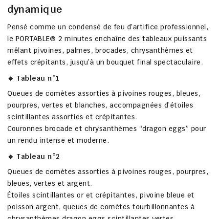
dynamique
Pensé comme un
condensé de feu d’artifice professionnel
,
le PORTABLE® 2 minutes enchaîne des tableaux puissants
mêlant
pivoines, palmes, brocades, chrysanthèmes et
effets crépitants
, jusqu’à un
bouquet final spectaculaire
.
🔹 Tableau n°1
Queues de comètes assorties à
pivoines rouges, bleues,
pourpres, vertes et blanches
, accompagnées d’
étoiles
scintillantes assorties et crépitantes
.
Couronnes brocade et
chrysanthèmes “dragon eggs”
pour
un rendu intense et moderne.
🔹 Tableau n°2
Queues de comètes assorties à pivoines rouges, pourpres,
bleues, vertes et argent.
Étoiles scintillantes or et crépitantes,
pivoine bleue et
poisson argent
, queues de comètes tourbillonnantes à
chrysanthèmes dragon eggs scintillantes vertes.