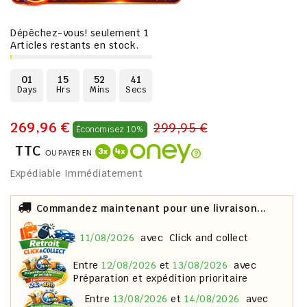
Dépêchez-vous! seulement
1
Articles restants en stock.
01
15
52
40
Days
Hrs
Mins
Secs
269,96 €
299,95 €
Économisez 10%
TTC
OU PAYER EN
Expédiable Immédiatement
Commandez maintenant pour une livraison...
11/08/2026
avec
Click and collect
entre
12/08/2026
et
13/08/2026
avec
Préparation et expédition prioritaire
entre
13/08/2026
et
14/08/2026
avec