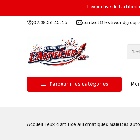
L’expertise de l’artific
02.38.36.45.45
contact@festiworldgroup

Parcourir les catégories
Mon
Accueil
Feux d’artifice automatiques
Malettes aut