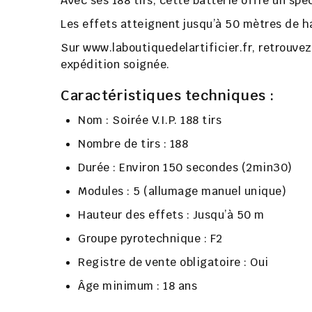
Avec ses
188 tirs
, cette batterie offre un sp
Les effets atteignent jusqu’à
50 mètres de h
Sur
www.laboutiquedelartificier.fr
, retrouve
expédition soignée.
Caractéristiques techniques :
Nom :
Soirée V.I.P. 188 tirs
Nombre de tirs :
188
Durée :
Environ 150 secondes (2min30)
Modules :
5 (allumage manuel unique)
Hauteur des effets :
Jusqu’à 50 m
Groupe pyrotechnique :
F2
Registre de vente obligatoire :
Oui
Âge minimum :
18 ans