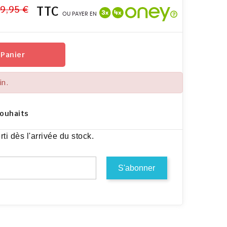
9,95 €
TTC
OU PAYER EN
 Panier
in.
Souhaits
i dès l'arrivée du stock.