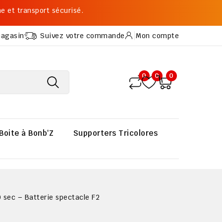
me et transport sécurisé.
magasin
Suivez votre commande
Mon compte
0
0
0
Boite à Bonb'Z
Supporters Tricolores
Cadeaux
0 sec – Batterie spectacle F2