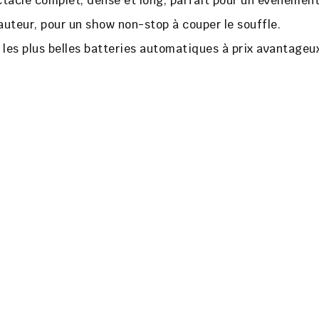
ectacle complet, dense et long, parfait pour un événement
auteur
, pour un show non-stop à couper le souffle.
z les plus belles batteries automatiques à prix avantageu