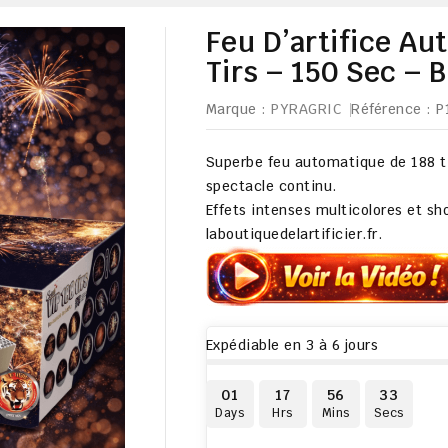
Feu D’artifice Au
Tirs – 150 Sec – 
Marque :
PYRAGRIC
Référence
: 
Superbe feu automatique de
188 t
spectacle continu.
Effets intenses multicolores et sh
laboutiquedelartificier.fr
.
Expédiable en 3 à 6 jours
01
17
56
32
Days
Hrs
Mins
Secs