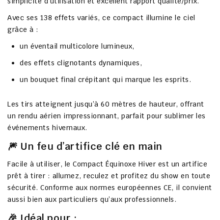
simplicité d’utilisation et
excellent rapport qualité/prix
.
Avec ses
138 effets variés
, ce compact illumine le ciel
grâce à :
un
éventail multicolore lumineux
,
des
effets clignotants dynamiques
,
un
bouquet final crépitant
qui marque les esprits.
Les tirs atteignent jusqu’à
60 mètres de hauteur
, offrant
un rendu aérien impressionnant, parfait pour sublimer les
événements hivernaux.
🎆 Un feu d’artifice clé en main
Facile à utiliser, le Compact Équinoxe Hiver est un
artifice
prêt à tirer
: allumez, reculez et profitez du show en toute
sécurité. Conforme aux
normes européennes CE
, il convient
aussi bien aux
particuliers qu’aux professionnels
.
🎉 Idéal pour :