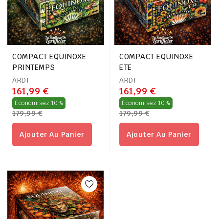
COMPACT EQUINOXE
COMPACT EQUINOXE
PRINTEMPS
ETE
ARDI
ARDI
161,99 €
161,99 €
Prix
Prix
Économisez 10%
Économisez 10%
179,99 €
179,99 €
régulier
régulier
Ajouter Au Panier
Ajouter Au Panier