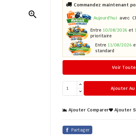
Commandez maintenant pour

aujourd'hui
avec
C
entre
10/08/2026
et
prioritaire
entre
11/08/2026
standard
Voir Toute
Ajouter Au
Ajouter Comparer
Ajouter 
Partager