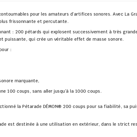
contournables
pour les amateurs d’artifices sonores. Avec
La Gr
 plus
frissonnante et percutante
.
nnant :
200 pétards
qui explosent
successivement à très grande
et puissante, qui crée un véritable effet de masse sonore.
pour :
sonore marquante
,
ne 100 coups, sans aller jusqu’à la 1000 coups.
ectionné la
Pétarade DÉMON® 200 coups
pour sa fiabilité, sa pu
rade est destinée à une
utilisation en extérieur
, dans le strict r