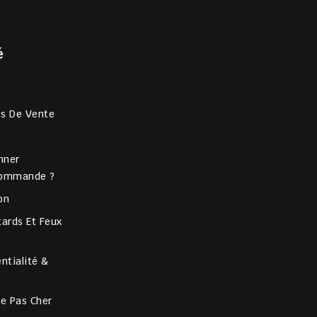
é
es De Vente
nner
Commande ?
on
ards Et Feux
ntialité &
ce Pas Cher