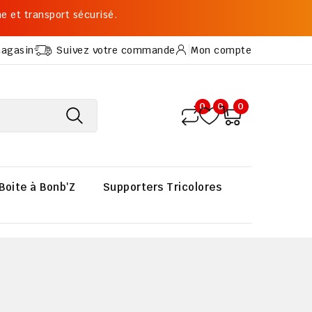
me et transport sécurisé.
magasin
Suivez votre commande
Mon compte
0
0
0
Boite à Bonb'Z
Supporters Tricolores
Cadeaux