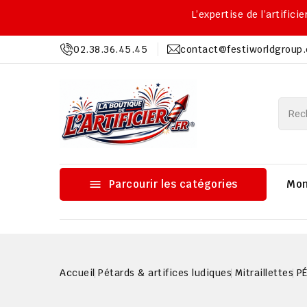
L’expertise de l’artific
02.38.36.45.45
contact@festiworldgroup

Parcourir les catégories
Mon
Accueil
Pétards & artifices ludiques
Mitraillettes
P