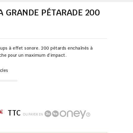
A GRANDE PÉTARADE 200
ps à effet sonore. 200 pétards enchaînés à
èche pour un maximum d’impact.
icles
€
TTC
OU PAYER EN