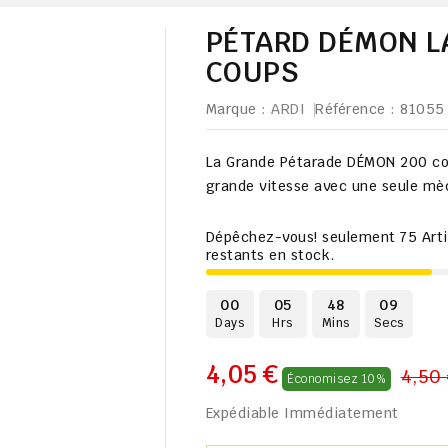
PÉTARD DÉMON L
COUPS
Marque :
ARDI
Référence
: 81055
La Grande Pétarade DÉMON 200 cou
grande vitesse avec une seule m
Dépêchez-vous! seulement
75
Art
restants en stock.
00
05
48
08
Days
Hrs
Mins
Secs
4,05 €
4,50 
Économisez 10%
Expédiable Immédiatement